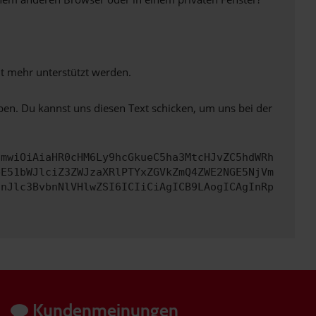
ht mehr unterstützt werden.
ben. Du kannst uns diesen Text schicken, um uns bei der
cmwiOiAiaHR0cHM6Ly9hcGkueC5ha3MtcHJvZC5hdWRh
bE51bWJlciZ3ZWJzaXRlPTYxZGVkZmQ4ZWE2NGE5NjVm
InJlc3BvbnNlVHlwZSI6ICIiCiAgICB9LAogICAgInRp
Kundenmeinungen