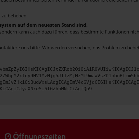
 zu beheben.
bssystem auf dem neuesten Stand sind.
ko, sondern kann auch dazu führen, dass bestimmte Funktionen nic
ontaktiere uns bitte. Wir werden versuchen, das Problem zu behe
vbmZpZyI6IHsKICAgICJtZXRob2QiOiAiR0VUIiwKICAgICJ1
2ZWhpY2xlcy9HV1YzNjg5JTIzMjMzMT9maWVsZD1pbnRlcm5h
gImJvZHkiOiBudWxsLAogICAgImV4cGVjdCI6IHsKICAgICAg
KICAgICJyaXNreSI6IGZhbHNlCiAgfQp9
Öffnungszeiten