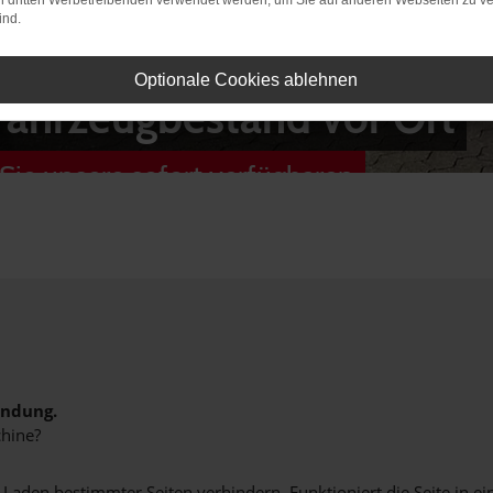
on dritten Werbetreibenden verwendet werden, um Sie auf anderen Webseiten zu ve
ind.
Optionale Cookies ablehnen
Fahrzeugbestand vor Ort
Sie unsere sofort verfügbaren
indung.
hine?
aden bestimmter Seiten verhindern. Funktioniert die Seite in e