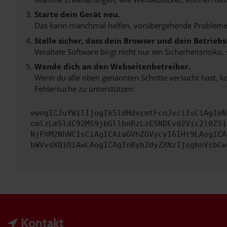
Starte dein Gerät neu.
Das kann manchmal helfen, vorübergehende Probleme
Stelle sicher, dass dein Browser und dein Betrie
Veraltete Software birgt nicht nur ein Sicherheitsrisi
Wende dich an den Webseitenbetreiber.
Wenn du alle oben genannten Schritte versucht hast, k
Fehlersuche zu unterstützen:
ewogICJuYW1lIjogIk5ldHdvcmtFcnJvciIsCiAgImN
cmlzLm5ldC92MS9jbGllbnRzLzE5NDEvd2Vic2l0ZS1
NjFhM2NhNCIsCiAgICAiaGVhZGVycyI6IHt9LAogICA
bWVvdXQiOiAwLAogICAgInByb2dyZXNzIjogbnVsbCw
Kontakt