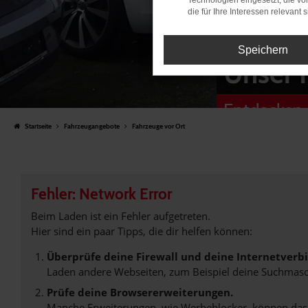
Technologien eingesetzt, die v
die für Ihre Interessen relevant s
Speichern
Unser 
Entdecken 
Startseite
Fahrzeugangebote
Fahrzeuge vor Ort
Fehler: Network Error
Beim Laden ist ein Fehler aufgetreten.
Hier sind ein paar Tipps, die dir helfen können:
Überprüfe deine Firewall und deine Internetverb
Laden andere Webseiten, zum Beispiel deine Suchmasc
Prüfe deine Browsererweiterungen.
Manche Erweiterungen, wie Werbeblocker, können das L