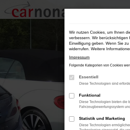
Zum
Hauptinhalt
springen
Wir nutzen Cookies, um Ihnen d
verbessern. Wir berücksichtigen 
Einwilligung geben. Wenn Sie zu 
widerrufen. Weitere Information
Impressum
Folgende Kategorien von Cookies werd
Essentiell
Diese Technologien sind erforde
Funktional
Diese Technologien bieten die b
Fahrzeugbewertungssystem und w
Statistik und Marketing
Diese Technologien ermöglichen