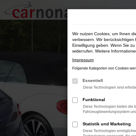
Zum
Hauptinhalt
springen
Wir nutzen Cookies, um Ihnen d
verbessern. Wir berücksichtigen 
Einwilligung geben. Wenn Sie zu 
widerrufen. Weitere Information
Impressum
Folgende Kategorien von Cookies werd
Essentiell
Diese Technologien sind erforde
Funktional
Diese Technologien bieten die b
Fahrzeugbewertungssystem und w
Statistik und Marketing
Diese Technologien ermöglichen