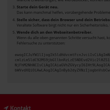
Starte dein Gerät neu.
Das kann manchmal helfen, vorübergehende Probleme
Stelle sicher, dass dein Browser und dein Betrie
Veraltete Software birgt nicht nur ein Sicherheitsrisi
Wende dich an den Webseitenbetreiber.
Wenn du alle oben genannten Schritte versucht hast, k
Fehlersuche zu unterstützen:
ewogICJuYW1lIjogIk5ldHdvcmtFcnJvciIsCiAgImN
cmlzLm5ldC92MS9jbGllbnRzLzE5NDEvd2Vic2l0ZS1
NjFhM2NhNCIsCiAgICAiaGVhZGVycyI6IHt9LAogICA
bWVvdXQiOiAwLAogICAgInByb2dyZXNzIjogbnVsbCw
Kontakt