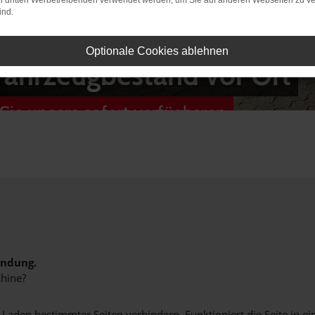
on dritten Werbetreibenden verwendet werden, um Sie auf anderen Webseiten zu ve
ind.
Optionale Cookies ablehnen
Fahrzeugbestand vor Ort
Sie unsere sofort verfügbaren
indung.
hine?
aden bestimmter Seiten verhindern. Funktioniert die Seite in e