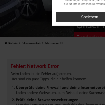
Technologien eingesetzt, die v
die für Ihre Interessen relevant s
Speichern
Unser 
Entdecken 
Startseite
Fahrzeugangebote
Fahrzeuge vor Ort
Fehler: Network Error
Beim Laden ist ein Fehler aufgetreten.
Hier sind ein paar Tipps, die dir helfen können:
Überprüfe deine Firewall und deine Internetverb
Laden andere Webseiten, zum Beispiel deine Suchmasc
Prüfe deine Browsererweiterungen.
Manche Erweiterungen, wie Werbeblocker, können das L