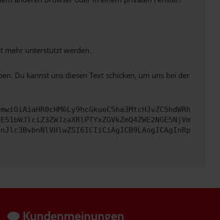
ht mehr unterstützt werden.
ben. Du kannst uns diesen Text schicken, um uns bei der
cmwiOiAiaHR0cHM6Ly9hcGkueC5ha3MtcHJvZC5hdWRh
bE51bWJlciZ3ZWJzaXRlPTYxZGVkZmQ4ZWE2NGE5NjVm
InJlc3BvbnNlVHlwZSI6ICIiCiAgICB9LAogICAgInRp
Kundenmeinungen