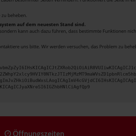
 zu beheben.
bssystem auf dem neuesten Stand sind.
ko, sondern kann auch dazu führen, dass bestimmte Funktionen nic
ontaktiere uns bitte. Wir werden versuchen, das Problem zu behe
vbmZpZyI6IHsKICAgICJtZXRob2QiOiAiR0VUIiwKICAgICJ1
2ZWhpY2xlcy9HV1Y0NTkzJTIzMjMzMT9maWVsZD1pbnRlcm5h
gImJvZHkiOiBudWxsLAogICAgImV4cGVjdCI6IHsKICAgICAg
KICAgICJyaXNreSI6IGZhbHNlCiAgfQp9
Öffnungszeiten