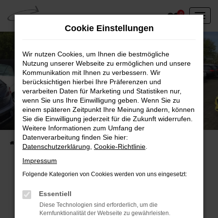
Zum
0
Hauptinhalt
Cookie Einstellungen
springen
Wir nutzen Cookies, um Ihnen die bestmögliche
Nutzung unserer Webseite zu ermöglichen und unsere
Kommunikation mit Ihnen zu verbessern. Wir
berücksichtigen hierbei Ihre Präferenzen und
verarbeiten Daten für Marketing und Statistiken nur,
wenn Sie uns Ihre Einwilligung geben. Wenn Sie zu
einem späteren Zeitpunkt Ihre Meinung ändern, können
Unser Fahrzeugbestand vor Ort
Sie die Einwilligung jederzeit für die Zukunft widerrufen.
Entdecken Sie unsere sofort verfügbaren
Weitere Informationen zum Umfang der
Datenverarbeitung finden Sie hier:
Startseite
Fahrzeugangebote
Fahrzeuge vor Ort
Datenschutzerklärung
,
Cookie-Richtlinie
.
Impressum
Folgende Kategorien von Cookies werden von uns eingesetzt:
Fehler: Network Error
Essentiell
Diese Technologien sind erforderlich, um die
Beim Laden ist ein Fehler aufgetreten.
Kernfunktionalität der Webseite zu gewährleisten.
Hier sind ein paar Tipps, die dir helfen können: