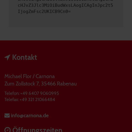
cHJvZ3Jlc3MiOiBudWxsLAogICAgInJpc2t5
IjogZmFsc2UKICB9Cn0=
Kontakt
Michael Flor / Carnona
Zum Zollstock 7, 35466 Rabenau
Telefon: +49 6407 9060995
Telefax: +49 321 21066484
info@carnona.de
Öffnungszeiten