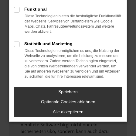
Funktional
Überprüfe deine Firewall und deine
Diese Technologien bieten die bestmögliche Funktionalität
Internetverbindung.
der Webseite. Services von Drittanbietern wie Google
Laden andere Webseiten, zum Beispiel deine
Maps, Chats, Fahrzeugbewertungssystem und weitere
Suchmaschine?
werden aktiviert.
Prüfe deine Browsererweiterungen.
Statistik und Marketing
Manche Erweiterungen, wie Werbeblocker,
Diese Technologien ermöglichen es uns, die Nutzung der
können das Laden bestimmter Seiten
Webseite zu analysieren, um die Leistung zu messen und
verhindern. Funktioniert die Seite in einem
zu verbessern. Zudem werden Technologien eingesetzt,
anderen Browser oder in einem privaten
die von dritten Werbetreibenden verwendet werden, um
Sie auf anderen Webseiten zu verfolgen und um Anzeigen
Fenster?
zu schalten, die für Ihre Interessen relevant sind.
Starte dein Gerät neu.
Das kann manchmal helfen, vorübergehende
Speichern
Probleme zu beheben.
Optionale Cookies ablehnen
Stelle sicher, dass dein Browser und dein
Betriebssystem auf dem neuesten Stand
Alle akzeptieren
sind.
Veraltete Software birgt nicht nur ein
Sicherheitsrisiko, sondern kann auch dazu