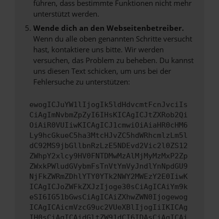
führen, dass bestimmte Funktionen nicht mehr
unterstützt werden.
Wende dich an den Webseitenbetreiber.
Wenn du alle oben genannten Schritte versucht
hast, kontaktiere uns bitte. Wir werden
versuchen, das Problem zu beheben. Du kannst
uns diesen Text schicken, um uns bei der
Fehlersuche zu unterstützen:
ewogICJuYW1lIjogIk5ldHdvcmtFcnJvciIs
CiAgImNvbmZpZyI6IHsKICAgICJtZXRob2Qi
OiAiR0VUIiwKICAgICJ1cmwiOiAiaHR0cHM6
Ly9hcGkueC5ha3MtcHJvZC5hdWRhcmlzLm5l
dC92MS9jbGllbnRzLzE5NDEvd2Vic2l0ZS12
ZWhpY2xlcy9HV0FNTDMwMzAlMjMyMzMxP2Zp
ZWxkPWludGVybmFsTnVtYmVyJndlYnNpdGU9
NjFkZWRmZDhlYTY0YTk2NWY2MWEzY2E0IiwK
ICAgICJoZWFkZXJzIjoge30sCiAgICAiYm9k
eSI6IG51bGwsCiAgICAiZXhwZWN0Ijogewog
ICAgICAicmVzcG9uc2VUeXBlIjogIiIKICAg
IH0sCiAgICAidGltZW91dCI6IDAsCiAgICAi