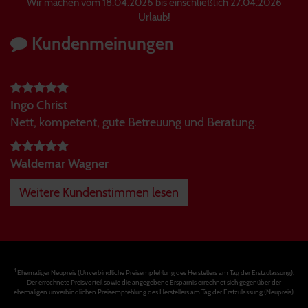
Wir machen vom 18.04.2026 bis einschließlich 27.04.2026
Urlaub!
Kundenmeinungen
Ingo Christ
Nett, kompetent, gute Betreuung und Beratung.
Waldemar Wagner
Weitere Kundenstimmen lesen
1
Ehemaliger Neupreis (Unverbindliche Preisempfehlung des Herstellers am Tag der Erstzulassung).
Der errechnete Preisvorteil sowie die angegebene Ersparnis errechnet sich gegenüber der
ehemaligen unverbindlichen Preisempfehlung des Herstellers am Tag der Erstzulassung (Neupreis).