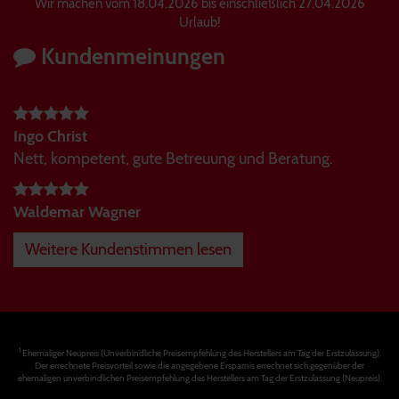
Wir machen vom 18.04.2026 bis einschließlich 27.04.2026
Urlaub!
Kundenmeinungen
Ingo Christ
Nett, kompetent, gute Betreuung und Beratung.
Waldemar Wagner
Weitere Kundenstimmen lesen
1
Ehemaliger Neupreis (Unverbindliche Preisempfehlung des Herstellers am Tag der Erstzulassung).
Der errechnete Preisvorteil sowie die angegebene Ersparnis errechnet sich gegenüber der
ehemaligen unverbindlichen Preisempfehlung des Herstellers am Tag der Erstzulassung (Neupreis).