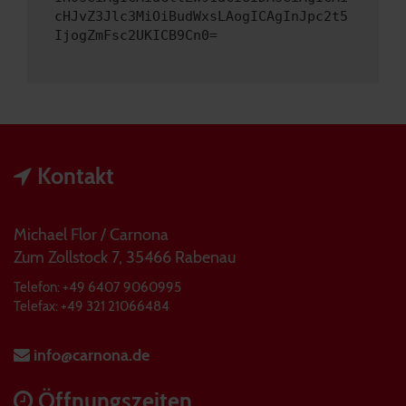
cHJvZ3Jlc3MiOiBudWxsLAogICAgInJpc2t5
IjogZmFsc2UKICB9Cn0=
Kontakt
Michael Flor / Carnona
Zum Zollstock 7, 35466 Rabenau
Telefon: +49 6407 9060995
Telefax: +49 321 21066484
info@carnona.de
Öffnungszeiten