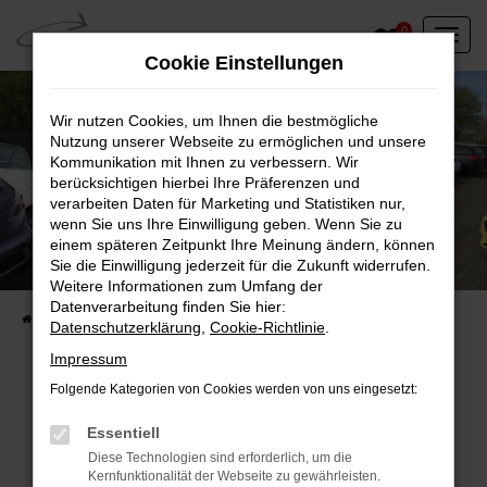
Zum
0
Hauptinhalt
Cookie Einstellungen
springen
Wir nutzen Cookies, um Ihnen die bestmögliche
Nutzung unserer Webseite zu ermöglichen und unsere
Kommunikation mit Ihnen zu verbessern. Wir
berücksichtigen hierbei Ihre Präferenzen und
verarbeiten Daten für Marketing und Statistiken nur,
wenn Sie uns Ihre Einwilligung geben. Wenn Sie zu
einem späteren Zeitpunkt Ihre Meinung ändern, können
Unser Fahrzeugbestand vor Ort
Sie die Einwilligung jederzeit für die Zukunft widerrufen.
Entdecken Sie unsere sofort verfügbaren
Weitere Informationen zum Umfang der
Datenverarbeitung finden Sie hier:
Startseite
Fahrzeugangebote
Fahrzeuge vor Ort
Datenschutzerklärung
,
Cookie-Richtlinie
.
Impressum
Folgende Kategorien von Cookies werden von uns eingesetzt:
Fehler: Network Error
Essentiell
Diese Technologien sind erforderlich, um die
Beim Laden ist ein Fehler aufgetreten.
Kernfunktionalität der Webseite zu gewährleisten.
Hier sind ein paar Tipps, die dir helfen können: