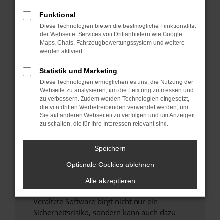
Funktional
Überprüfe deine Firewall und deine
Diese Technologien bieten die bestmögliche Funktionalität
Internetverbindung.
der Webseite. Services von Drittanbietern wie Google
Laden andere Webseiten, zum Beispiel deine
Maps, Chats, Fahrzeugbewertungssystem und weitere
Suchmaschine?
werden aktiviert.
Prüfe deine Browsererweiterungen.
Statistik und Marketing
Manche Erweiterungen, wie Werbeblocker,
Diese Technologien ermöglichen es uns, die Nutzung der
können das Laden bestimmter Seiten
Webseite zu analysieren, um die Leistung zu messen und
verhindern. Funktioniert die Seite in einem
zu verbessern. Zudem werden Technologien eingesetzt,
anderen Browser oder in einem privaten
die von dritten Werbetreibenden verwendet werden, um
Sie auf anderen Webseiten zu verfolgen und um Anzeigen
Fenster?
zu schalten, die für Ihre Interessen relevant sind.
Starte dein Gerät neu.
Das kann manchmal helfen, vorübergehende
Speichern
Probleme zu beheben.
Optionale Cookies ablehnen
Stelle sicher, dass dein Browser und dein
Betriebssystem auf dem neuesten Stand
Alle akzeptieren
sind.
Veraltete Software birgt nicht nur ein
Sicherheitsrisiko, sondern kann auch dazu