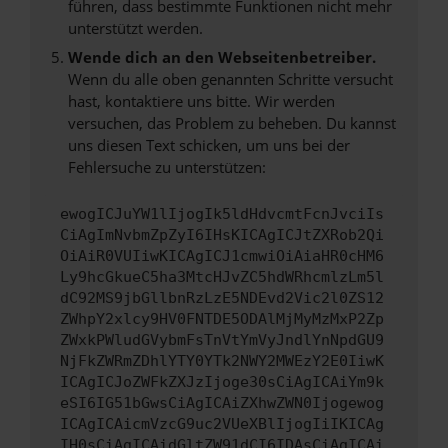
führen, dass bestimmte Funktionen nicht mehr
unterstützt werden.
Wende dich an den Webseitenbetreiber.
Wenn du alle oben genannten Schritte versucht
hast, kontaktiere uns bitte. Wir werden
versuchen, das Problem zu beheben. Du kannst
uns diesen Text schicken, um uns bei der
Fehlersuche zu unterstützen:
ewogICJuYW1lIjogIk5ldHdvcmtFcnJvciIs
CiAgImNvbmZpZyI6IHsKICAgICJtZXRob2Qi
OiAiR0VUIiwKICAgICJ1cmwiOiAiaHR0cHM6
Ly9hcGkueC5ha3MtcHJvZC5hdWRhcmlzLm5l
dC92MS9jbGllbnRzLzE5NDEvd2Vic2l0ZS12
ZWhpY2xlcy9HV0FNTDE5ODAlMjMyMzMxP2Zp
ZWxkPWludGVybmFsTnVtYmVyJndlYnNpdGU9
NjFkZWRmZDhlYTY0YTk2NWY2MWEzY2E0IiwK
ICAgICJoZWFkZXJzIjoge30sCiAgICAiYm9k
eSI6IG51bGwsCiAgICAiZXhwZWN0Ijogewog
ICAgICAicmVzcG9uc2VUeXBlIjogIiIKICAg
IH0sCiAgICAidGltZW91dCI6IDAsCiAgICAi