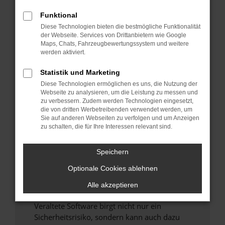
Funktional
Überprüfe deine Firewall und deine
Diese Technologien bieten die bestmögliche Funktionalität
Internetverbindung.
der Webseite. Services von Drittanbietern wie Google
Laden andere Webseiten, zum Beispiel deine
Maps, Chats, Fahrzeugbewertungssystem und weitere
Suchmaschine?
werden aktiviert.
Prüfe deine Browsererweiterungen.
Statistik und Marketing
Manche Erweiterungen, wie Werbeblocker,
Diese Technologien ermöglichen es uns, die Nutzung der
können das Laden bestimmter Seiten
Webseite zu analysieren, um die Leistung zu messen und
verhindern. Funktioniert die Seite in einem
zu verbessern. Zudem werden Technologien eingesetzt,
anderen Browser oder in einem privaten
die von dritten Werbetreibenden verwendet werden, um
Sie auf anderen Webseiten zu verfolgen und um Anzeigen
Fenster?
zu schalten, die für Ihre Interessen relevant sind.
Starte dein Gerät neu.
Das kann manchmal helfen, vorübergehende
Speichern
Probleme zu beheben.
Optionale Cookies ablehnen
Stelle sicher, dass dein Browser und dein
Betriebssystem auf dem neuesten Stand
Alle akzeptieren
sind.
Veraltete Software birgt nicht nur ein
Sicherheitsrisiko, sondern kann auch dazu