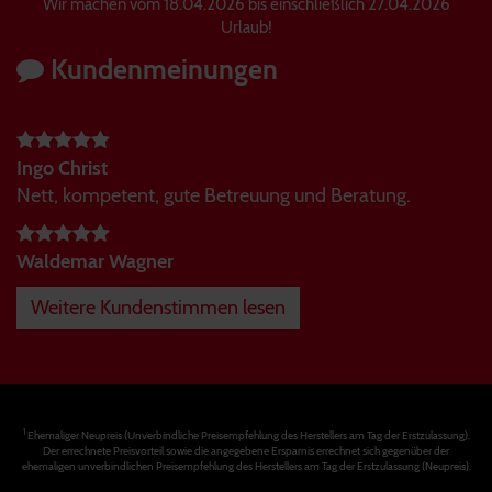
Wir machen vom 18.04.2026 bis einschließlich 27.04.2026
Urlaub!
Kundenmeinungen
Ingo Christ
Nett, kompetent, gute Betreuung und Beratung.
Waldemar Wagner
Weitere Kundenstimmen lesen
1
Ehemaliger Neupreis (Unverbindliche Preisempfehlung des Herstellers am Tag der Erstzulassung).
Der errechnete Preisvorteil sowie die angegebene Ersparnis errechnet sich gegenüber der
ehemaligen unverbindlichen Preisempfehlung des Herstellers am Tag der Erstzulassung (Neupreis).