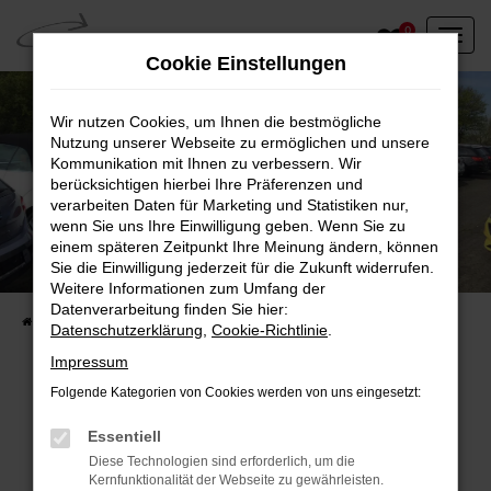
Zum
0
Hauptinhalt
Cookie Einstellungen
springen
Wir nutzen Cookies, um Ihnen die bestmögliche
Nutzung unserer Webseite zu ermöglichen und unsere
Kommunikation mit Ihnen zu verbessern. Wir
berücksichtigen hierbei Ihre Präferenzen und
verarbeiten Daten für Marketing und Statistiken nur,
wenn Sie uns Ihre Einwilligung geben. Wenn Sie zu
einem späteren Zeitpunkt Ihre Meinung ändern, können
Unser Fahrzeugbestand vor Ort
Sie die Einwilligung jederzeit für die Zukunft widerrufen.
Entdecken Sie unsere sofort verfügbaren
Weitere Informationen zum Umfang der
Datenverarbeitung finden Sie hier:
Startseite
Fahrzeugangebote
Fahrzeuge vor Ort
Datenschutzerklärung
,
Cookie-Richtlinie
.
Impressum
Folgende Kategorien von Cookies werden von uns eingesetzt:
Fehler: Network Error
Essentiell
Diese Technologien sind erforderlich, um die
Beim Laden ist ein Fehler aufgetreten.
Kernfunktionalität der Webseite zu gewährleisten.
Hier sind ein paar Tipps, die dir helfen können: