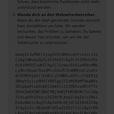
führen, dass bestimmte Funktionen nicht mehr
unterstützt werden.
Wende dich an den Webseitenbetreiber.
Wenn du alle oben genannten Schritte versucht
hast, kontaktiere uns bitte. Wir werden
versuchen, das Problem zu beheben. Du kannst
uns diesen Text schicken, um uns bei der
Fehlersuche zu unterstützen:
ewogICJuYW1lIjogIk5ldHdvcmtFcnJvciIs
CiAgImNvbmZpZyI6IHsKICAgICJtZXRob2Qi
OiAiR0VUIiwKICAgICJ1cmwiOiAiaHR0cHM6
Ly9hcGkueC5ha3MtcHJvZC5hdWRhcmlzLm5l
dC92MS9jbGllbnRzLzE5NDEvd2Vic2l0ZS12
ZWhpY2xlcy9HV1Y0OTgyJTIzMjMzMT9maWVs
ZD1pbnRlcm5hbE51bWJlciZ3ZWJzaXRlPTYx
ZGVkZmQ4ZWE2NGE5NjVmNjFhM2NhNCIsCiAg
ICAiaGVhZGVycyI6IHt9LAogICAgImJvZHki
OiBudWxsLAogICAgImV4cGVjdCI6IHsKICAg
ICAgInJlc3BvbnNlVHlwZSI6ICIiCiAgICB9
LAogICAgInRpbWVvdXQiOiAwLAogICAgInBy