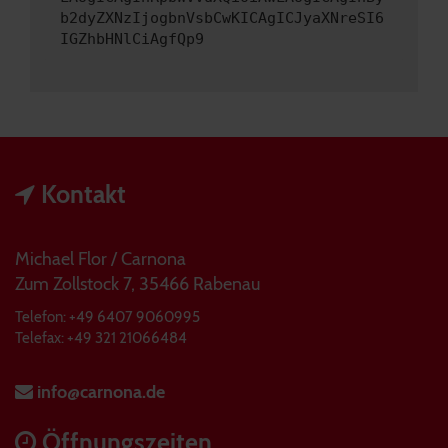
b2dyZXNzIjogbnVsbCwKICAgICJyaXNreSI6
IGZhbHNlCiAgfQp9
Kontakt
Michael Flor / Carnona
Zum Zollstock 7, 35466 Rabenau
Telefon: +49 6407 9060995
Telefax: +49 321 21066484
info@carnona.de
Öffnungszeiten