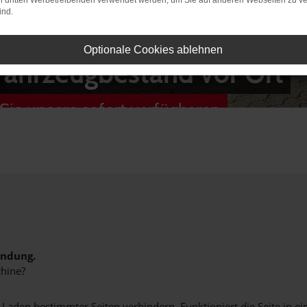
on dritten Werbetreibenden verwendet werden, um Sie auf anderen Webseiten zu ve
ind.
Optionale Cookies ablehnen
Fahrzeugbestand vor Ort
Sie unsere sofort verfügbaren
indung.
hine?
aden bestimmter Seiten verhindern. Funktioniert die Seite in e