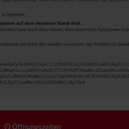
 zu beheben.
bssystem auf dem neuesten Stand sind.
ko, sondern kann auch dazu führen, dass bestimmte Funktionen nic
ontaktiere uns bitte. Wir werden versuchen, das Problem zu behe
vbmZpZyI6IHsKICAgICJtZXRob2QiOiAiR0VUIiwKICAgICJ1
2ZWhpY2xlcy9HV1YxNzQzJTIzMjMzMT9maWVsZD1pbnRlcm5h
gImJvZHkiOiBudWxsLAogICAgImV4cGVjdCI6IHsKICAgICAg
KICAgICJyaXNreSI6IGZhbHNlCiAgfQp9
Öffnungszeiten