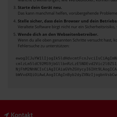
Starte dein Gerät neu.
Das kann manchmal helfen, vorübergehende Probleme
Stelle sicher, dass dein Browser und dein Betrie
Veraltete Software birgt nicht nur ein Sicherheitsrisi
Wende dich an den Webseitenbetreiber.
Wenn du alle oben genannten Schritte versucht hast, k
Fehlersuche zu unterstützen:
ewogICJuYW1lIjogIk5ldHdvcmtFcnJvciIsCiAgImN
cmlzLm5ldC92MS9jbGllbnRzLzE5NDEvd2Vic2l0ZS1
NjFhM2NhNCIsCiAgICAiaGVhZGVycyI6IHt9LAogICA
bWVvdXQiOiAwLAogICAgInByb2dyZXNzIjogbnVsbCw
Kontakt