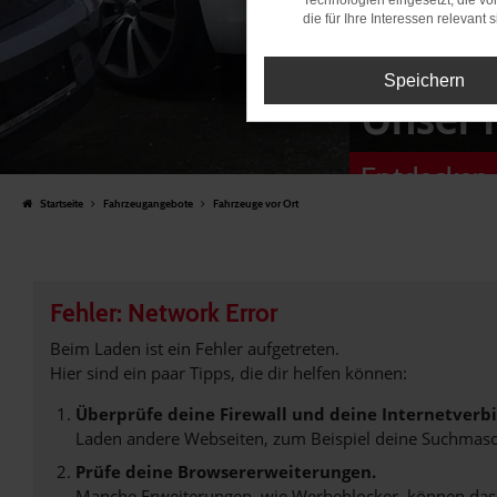
Technologien eingesetzt, die v
die für Ihre Interessen relevant s
Speichern
Unser 
Entdecken 
Startseite
Fahrzeugangebote
Fahrzeuge vor Ort
Fehler: Network Error
Beim Laden ist ein Fehler aufgetreten.
Hier sind ein paar Tipps, die dir helfen können:
Überprüfe deine Firewall und deine Internetverb
Laden andere Webseiten, zum Beispiel deine Suchmasc
Prüfe deine Browsererweiterungen.
Manche Erweiterungen, wie Werbeblocker, können das L