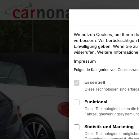
Zum
Hauptinhalt
springen
Wir nutzen Cookies, um Ihnen d
verbessern. Wir berücksichtigen 
Einwilligung geben. Wenn Sie zu 
widerrufen. Weitere Information
Impressum
Folgende Kategorien von Cookies werd
Essentiell
Diese Technologien sind erforde
Funktional
Diese Technologien bieten die b
Fahrzeugbewertungssystem und w
Statistik und Marketing
Diese Technologien ermöglichen