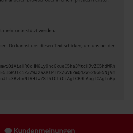
ht mehr unterstützt werden.
ben. Du kannst uns diesen Text schicken, um uns bei der
cmwiOiAiaHR0cHM6Ly9hcGkueC5ha3MtcHJvZC5hdWRh
bE51bWJlciZ3ZWJzaXRlPTYxZGVkZmQ4ZWE2NGE5NjVm
InJlc3BvbnNlVHlwZSI6ICIiCiAgICB9LAogICAgInRp
Kundenmeinungen