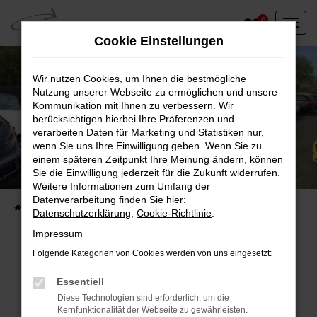
Zum
0
Hauptinhalt
Cookie Einstellungen
springen
Wir nutzen Cookies, um Ihnen die bestmögliche
Nutzung unserer Webseite zu ermöglichen und unsere
Kommunikation mit Ihnen zu verbessern. Wir
berücksichtigen hierbei Ihre Präferenzen und
verarbeiten Daten für Marketing und Statistiken nur,
wenn Sie uns Ihre Einwilligung geben. Wenn Sie zu
einem späteren Zeitpunkt Ihre Meinung ändern, können
Unser Fahrzeugbestand vor Ort
Sie die Einwilligung jederzeit für die Zukunft widerrufen.
Entdecken Sie unsere sofort verfügbaren
Weitere Informationen zum Umfang der
Datenverarbeitung finden Sie hier:
Startseite
Fahrzeugangebote
Fahrzeuge vor Ort
Datenschutzerklärung
,
Cookie-Richtlinie
.
Impressum
Folgende Kategorien von Cookies werden von uns eingesetzt:
Fehler: Network Error
Essentiell
Diese Technologien sind erforderlich, um die
Beim Laden ist ein Fehler aufgetreten.
Kernfunktionalität der Webseite zu gewährleisten.
Hier sind ein paar Tipps, die dir helfen können: