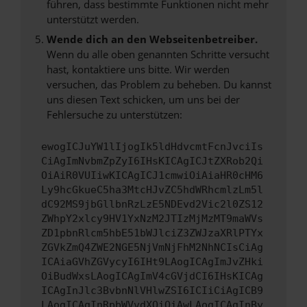
führen, dass bestimmte Funktionen nicht mehr
unterstützt werden.
Wende dich an den Webseitenbetreiber.
Wenn du alle oben genannten Schritte versucht
hast, kontaktiere uns bitte. Wir werden
versuchen, das Problem zu beheben. Du kannst
uns diesen Text schicken, um uns bei der
Fehlersuche zu unterstützen:
ewogICJuYW1lIjogIk5ldHdvcmtFcnJvciIs
CiAgImNvbmZpZyI6IHsKICAgICJtZXRob2Qi
OiAiR0VUIiwKICAgICJ1cmwiOiAiaHR0cHM6
Ly9hcGkueC5ha3MtcHJvZC5hdWRhcmlzLm5l
dC92MS9jbGllbnRzLzE5NDEvd2Vic2l0ZS12
ZWhpY2xlcy9HV1YxNzM2JTIzMjMzMT9maWVs
ZD1pbnRlcm5hbE51bWJlciZ3ZWJzaXRlPTYx
ZGVkZmQ4ZWE2NGE5NjVmNjFhM2NhNCIsCiAg
ICAiaGVhZGVycyI6IHt9LAogICAgImJvZHki
OiBudWxsLAogICAgImV4cGVjdCI6IHsKICAg
ICAgInJlc3BvbnNlVHlwZSI6ICIiCiAgICB9
LAogICAgInRpbWVvdXQiOiAwLAogICAgInBy