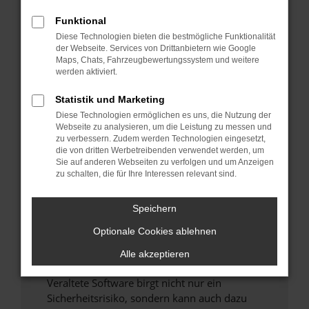
Funktional
Überprüfe deine Firewall und deine
Diese Technologien bieten die bestmögliche Funktionalität
Internetverbindung.
der Webseite. Services von Drittanbietern wie Google
Laden andere Webseiten, zum Beispiel deine
Maps, Chats, Fahrzeugbewertungssystem und weitere
Suchmaschine?
werden aktiviert.
Prüfe deine Browsererweiterungen.
Statistik und Marketing
Manche Erweiterungen, wie Werbeblocker,
Diese Technologien ermöglichen es uns, die Nutzung der
können das Laden bestimmter Seiten
Webseite zu analysieren, um die Leistung zu messen und
verhindern. Funktioniert die Seite in einem
zu verbessern. Zudem werden Technologien eingesetzt,
anderen Browser oder in einem privaten
die von dritten Werbetreibenden verwendet werden, um
Sie auf anderen Webseiten zu verfolgen und um Anzeigen
Fenster?
zu schalten, die für Ihre Interessen relevant sind.
Starte dein Gerät neu.
Das kann manchmal helfen, vorübergehende
Speichern
Probleme zu beheben.
Optionale Cookies ablehnen
Stelle sicher, dass dein Browser und dein
Betriebssystem auf dem neuesten Stand
Alle akzeptieren
sind.
Veraltete Software birgt nicht nur ein
Sicherheitsrisiko, sondern kann auch dazu