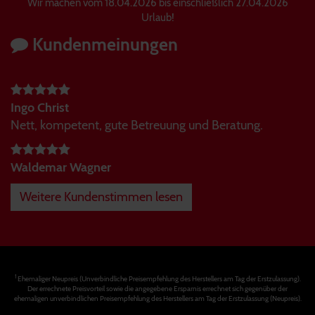
Wir machen vom 18.04.2026 bis einschließlich 27.04.2026
Urlaub!
Kundenmeinungen
Ingo Christ
Nett, kompetent, gute Betreuung und Beratung.
Waldemar Wagner
Weitere Kundenstimmen lesen
1
Ehemaliger Neupreis (Unverbindliche Preisempfehlung des Herstellers am Tag der Erstzulassung).
Der errechnete Preisvorteil sowie die angegebene Ersparnis errechnet sich gegenüber der
ehemaligen unverbindlichen Preisempfehlung des Herstellers am Tag der Erstzulassung (Neupreis).