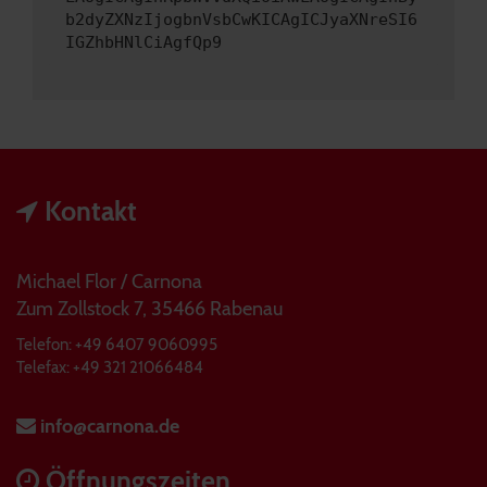
b2dyZXNzIjogbnVsbCwKICAgICJyaXNreSI6
IGZhbHNlCiAgfQp9
Kontakt
Michael Flor / Carnona
Zum Zollstock 7, 35466 Rabenau
Telefon: +49 6407 9060995
Telefax: +49 321 21066484
info@carnona.de
Öffnungszeiten