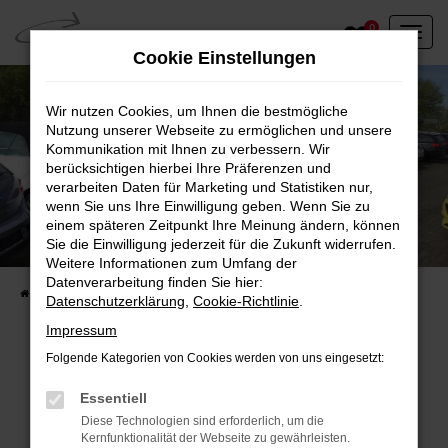
Zum
0
Hauptinhalt
Cookie Einstellungen
springen
Wir nutzen Cookies, um Ihnen die bestmögliche
Nutzung unserer Webseite zu ermöglichen und unsere
Kommunikation mit Ihnen zu verbessern. Wir
berücksichtigen hierbei Ihre Präferenzen und
verarbeiten Daten für Marketing und Statistiken nur,
wenn Sie uns Ihre Einwilligung geben. Wenn Sie zu
einem späteren Zeitpunkt Ihre Meinung ändern, können
Unser Fahrzeugbestand vor Ort
Sie die Einwilligung jederzeit für die Zukunft widerrufen.
Entdecken Sie unsere sofort verfügbaren
Weitere Informationen zum Umfang der
Datenverarbeitung finden Sie hier:
Startseite
Fahrzeugangebote
Fahrzeuge vor Ort
Datenschutzerklärung
,
Cookie-Richtlinie
.
Impressum
Folgende Kategorien von Cookies werden von uns eingesetzt:
Fehler: Network Error
Essentiell
Diese Technologien sind erforderlich, um die
Beim Laden ist ein Fehler aufgetreten.
Kernfunktionalität der Webseite zu gewährleisten.
Hier sind ein paar Tipps, die dir helfen können: