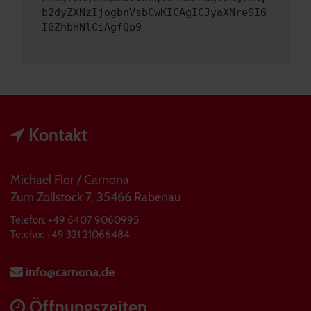
b2dyZXNzIjogbnVsbCwKICAgICJyaXNreSI6
IGZhbHNlCiAgfQp9
Kontakt
Michael Flor / Carnona
Zum Zollstock 7, 35466 Rabenau
Telefon: +49 6407 9060995
Telefax: +49 321 21066484
info@carnona.de
Öffnungszeiten