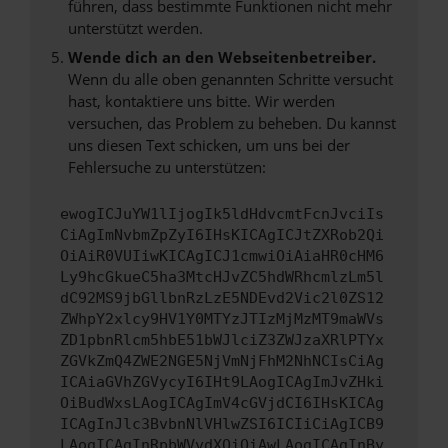
führen, dass bestimmte Funktionen nicht mehr
unterstützt werden.
Wende dich an den Webseitenbetreiber.
Wenn du alle oben genannten Schritte versucht
hast, kontaktiere uns bitte. Wir werden
versuchen, das Problem zu beheben. Du kannst
uns diesen Text schicken, um uns bei der
Fehlersuche zu unterstützen:
ewogICJuYW1lIjogIk5ldHdvcmtFcnJvciIs
CiAgImNvbmZpZyI6IHsKICAgICJtZXRob2Qi
OiAiR0VUIiwKICAgICJ1cmwiOiAiaHR0cHM6
Ly9hcGkueC5ha3MtcHJvZC5hdWRhcmlzLm5l
dC92MS9jbGllbnRzLzE5NDEvd2Vic2l0ZS12
ZWhpY2xlcy9HV1Y0MTYzJTIzMjMzMT9maWVs
ZD1pbnRlcm5hbE51bWJlciZ3ZWJzaXRlPTYx
ZGVkZmQ4ZWE2NGE5NjVmNjFhM2NhNCIsCiAg
ICAiaGVhZGVycyI6IHt9LAogICAgImJvZHki
OiBudWxsLAogICAgImV4cGVjdCI6IHsKICAg
ICAgInJlc3BvbnNlVHlwZSI6ICIiCiAgICB9
LAogICAgInRpbWVvdXQiOiAwLAogICAgInBy