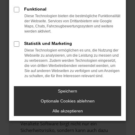
Funktional
Überprüfe deine Firewall und deine
Diese Technologien bieten die bestmögliche Funktionalität
Internetverbindung.
der Webseite. Services von Drittanbietern wie Google
Laden andere Webseiten, zum Beispiel deine
Maps, Chats, Fahrzeugbewertungssystem und weitere
Suchmaschine?
werden aktiviert.
Prüfe deine Browsererweiterungen.
Statistik und Marketing
Manche Erweiterungen, wie Werbeblocker,
Diese Technologien ermöglichen es uns, die Nutzung der
können das Laden bestimmter Seiten
Webseite zu analysieren, um die Leistung zu messen und
verhindern. Funktioniert die Seite in einem
zu verbessern. Zudem werden Technologien eingesetzt,
anderen Browser oder in einem privaten
die von dritten Werbetreibenden verwendet werden, um
Sie auf anderen Webseiten zu verfolgen und um Anzeigen
Fenster?
zu schalten, die für Ihre Interessen relevant sind.
Starte dein Gerät neu.
Das kann manchmal helfen, vorübergehende
Speichern
Probleme zu beheben.
Optionale Cookies ablehnen
Stelle sicher, dass dein Browser und dein
Betriebssystem auf dem neuesten Stand
Alle akzeptieren
sind.
Veraltete Software birgt nicht nur ein
Sicherheitsrisiko, sondern kann auch dazu