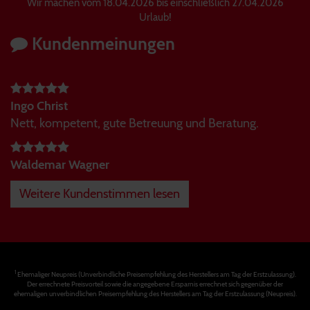
Wir machen vom 18.04.2026 bis einschließlich 27.04.2026
Urlaub!
Kundenmeinungen
Ingo Christ
Nett, kompetent, gute Betreuung und Beratung.
Waldemar Wagner
Weitere Kundenstimmen lesen
1
Ehemaliger Neupreis (Unverbindliche Preisempfehlung des Herstellers am Tag der Erstzulassung).
Der errechnete Preisvorteil sowie die angegebene Ersparnis errechnet sich gegenüber der
ehemaligen unverbindlichen Preisempfehlung des Herstellers am Tag der Erstzulassung (Neupreis).