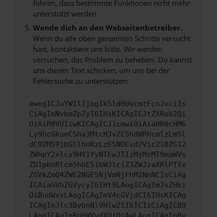
führen, dass bestimmte Funktionen nicht mehr
unterstützt werden.
Wende dich an den Webseitenbetreiber.
Wenn du alle oben genannten Schritte versucht
hast, kontaktiere uns bitte. Wir werden
versuchen, das Problem zu beheben. Du kannst
uns diesen Text schicken, um uns bei der
Fehlersuche zu unterstützen:
ewogICJuYW1lIjogIk5ldHdvcmtFcnJvciIs
CiAgImNvbmZpZyI6IHsKICAgICJtZXRob2Qi
OiAiR0VUIiwKICAgICJ1cmwiOiAiaHR0cHM6
Ly9hcGkueC5ha3MtcHJvZC5hdWRhcmlzLm5l
dC92MS9jbGllbnRzLzE5NDEvd2Vic2l0ZS12
ZWhpY2xlcy9HV1YyNTEwJTIzMjMzMT9maWVs
ZD1pbnRlcm5hbE51bWJlciZ3ZWJzaXRlPTYx
ZGVkZmQ4ZWE2NGE5NjVmNjFhM2NhNCIsCiAg
ICAiaGVhZGVycyI6IHt9LAogICAgImJvZHki
OiBudWxsLAogICAgImV4cGVjdCI6IHsKICAg
ICAgInJlc3BvbnNlVHlwZSI6ICIiCiAgICB9
LAogICAgInRpbWVvdXQiOiAwLAogICAgInBy