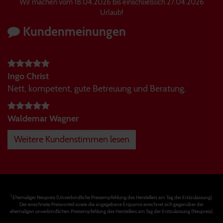
Wir machen vom 18.04.2026 bis einschließlich 27.04.2026
Urlaub!
Kundenmeinungen
Ingo Christ
Nett, kompetent, gute Betreuung und Beratung.
Waldemar Wagner
Weitere Kundenstimmen lesen
1
Ehemaliger Neupreis (Unverbindliche Preisempfehlung des Herstellers am Tag der Erstzulassung).
Der errechnete Preisvorteil sowie die angegebene Ersparnis errechnet sich gegenüber der
ehemaligen unverbindlichen Preisempfehlung des Herstellers am Tag der Erstzulassung (Neupreis).