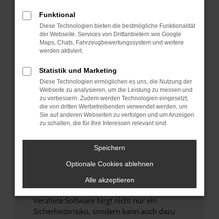
Funktional
Überprüfe deine Firewall und deine
Diese Technologien bieten die bestmögliche Funktionalität
Internetverbindung.
der Webseite. Services von Drittanbietern wie Google
Laden andere Webseiten, zum Beispiel deine
Maps, Chats, Fahrzeugbewertungssystem und weitere
Suchmaschine?
werden aktiviert.
Prüfe deine Browsererweiterungen.
Statistik und Marketing
Manche Erweiterungen, wie Werbeblocker,
Diese Technologien ermöglichen es uns, die Nutzung der
können das Laden bestimmter Seiten
Webseite zu analysieren, um die Leistung zu messen und
verhindern. Funktioniert die Seite in einem
zu verbessern. Zudem werden Technologien eingesetzt,
anderen Browser oder in einem privaten
die von dritten Werbetreibenden verwendet werden, um
Sie auf anderen Webseiten zu verfolgen und um Anzeigen
Fenster?
zu schalten, die für Ihre Interessen relevant sind.
Starte dein Gerät neu.
Das kann manchmal helfen, vorübergehende
Speichern
Probleme zu beheben.
Optionale Cookies ablehnen
Stelle sicher, dass dein Browser und dein
Betriebssystem auf dem neuesten Stand
Alle akzeptieren
sind.
Veraltete Software birgt nicht nur ein
Sicherheitsrisiko, sondern kann auch dazu