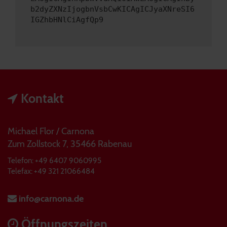
b2dyZXNzIjogbnVsbCwKICAgICJyaXNreSI6
IGZhbHNlCiAgfQp9
Kontakt
Michael Flor / Carnona
Zum Zollstock 7, 35466 Rabenau
Telefon: +49 6407 9060995
Telefax: +49 321 21066484
info@carnona.de
Öffnungszeiten