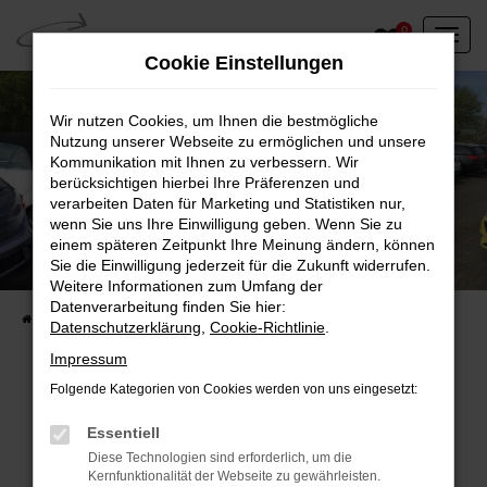
Zum
0
Hauptinhalt
Cookie Einstellungen
springen
Wir nutzen Cookies, um Ihnen die bestmögliche
Nutzung unserer Webseite zu ermöglichen und unsere
Kommunikation mit Ihnen zu verbessern. Wir
berücksichtigen hierbei Ihre Präferenzen und
verarbeiten Daten für Marketing und Statistiken nur,
wenn Sie uns Ihre Einwilligung geben. Wenn Sie zu
einem späteren Zeitpunkt Ihre Meinung ändern, können
Unser Fahrzeugbestand vor Ort
Sie die Einwilligung jederzeit für die Zukunft widerrufen.
Entdecken Sie unsere sofort verfügbaren
Weitere Informationen zum Umfang der
Datenverarbeitung finden Sie hier:
Startseite
Fahrzeugangebote
Fahrzeuge vor Ort
Datenschutzerklärung
,
Cookie-Richtlinie
.
Impressum
Folgende Kategorien von Cookies werden von uns eingesetzt:
Fehler: Network Error
Essentiell
Diese Technologien sind erforderlich, um die
Beim Laden ist ein Fehler aufgetreten.
Kernfunktionalität der Webseite zu gewährleisten.
Hier sind ein paar Tipps, die dir helfen können: