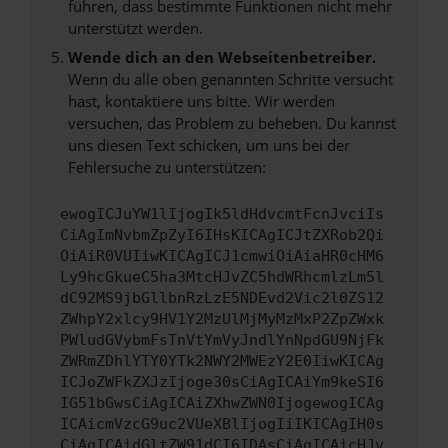
führen, dass bestimmte Funktionen nicht mehr
unterstützt werden.
Wende dich an den Webseitenbetreiber.
Wenn du alle oben genannten Schritte versucht
hast, kontaktiere uns bitte. Wir werden
versuchen, das Problem zu beheben. Du kannst
uns diesen Text schicken, um uns bei der
Fehlersuche zu unterstützen:
ewogICJuYW1lIjogIk5ldHdvcmtFcnJvciIs
CiAgImNvbmZpZyI6IHsKICAgICJtZXRob2Qi
OiAiR0VUIiwKICAgICJ1cmwiOiAiaHR0cHM6
Ly9hcGkueC5ha3MtcHJvZC5hdWRhcmlzLm5l
dC92MS9jbGllbnRzLzE5NDEvd2Vic2l0ZS12
ZWhpY2xlcy9HV1Y2MzUlMjMyMzMxP2ZpZWxk
PWludGVybmFsTnVtYmVyJndlYnNpdGU9NjFk
ZWRmZDhlYTY0YTk2NWY2MWEzY2E0IiwKICAg
ICJoZWFkZXJzIjoge30sCiAgICAiYm9keSI6
IG51bGwsCiAgICAiZXhwZWN0IjogewogICAg
ICAicmVzcG9uc2VUeXBlIjogIiIKICAgIH0s
CiAgICAidGltZW91dCI6IDAsCiAgICAicHJv