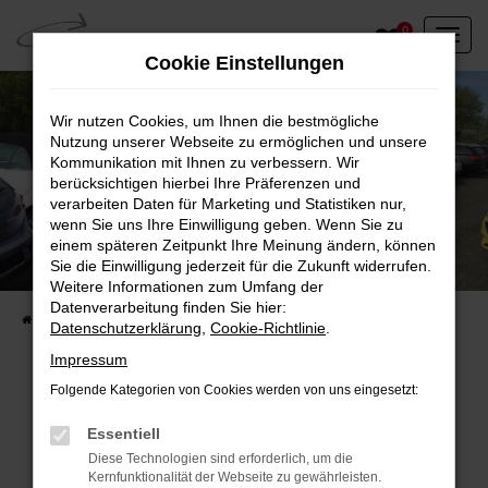
Zum
0
Hauptinhalt
Cookie Einstellungen
springen
Wir nutzen Cookies, um Ihnen die bestmögliche
Nutzung unserer Webseite zu ermöglichen und unsere
Kommunikation mit Ihnen zu verbessern. Wir
berücksichtigen hierbei Ihre Präferenzen und
verarbeiten Daten für Marketing und Statistiken nur,
wenn Sie uns Ihre Einwilligung geben. Wenn Sie zu
einem späteren Zeitpunkt Ihre Meinung ändern, können
Unser Fahrzeugbestand vor Ort
Sie die Einwilligung jederzeit für die Zukunft widerrufen.
Entdecken Sie unsere sofort verfügbaren
Weitere Informationen zum Umfang der
Datenverarbeitung finden Sie hier:
Startseite
Fahrzeugangebote
Fahrzeuge vor Ort
Datenschutzerklärung
,
Cookie-Richtlinie
.
Impressum
Folgende Kategorien von Cookies werden von uns eingesetzt:
Fehler: Network Error
Essentiell
Diese Technologien sind erforderlich, um die
Beim Laden ist ein Fehler aufgetreten.
Kernfunktionalität der Webseite zu gewährleisten.
Hier sind ein paar Tipps, die dir helfen können: