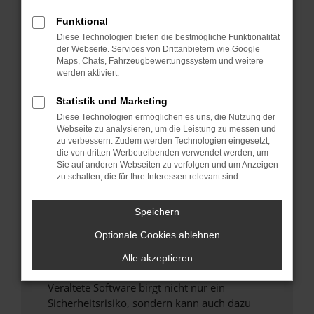
Funktional
Überprüfe deine Firewall und deine
Diese Technologien bieten die bestmögliche Funktionalität
Internetverbindung.
der Webseite. Services von Drittanbietern wie Google
Laden andere Webseiten, zum Beispiel deine
Maps, Chats, Fahrzeugbewertungssystem und weitere
Suchmaschine?
werden aktiviert.
Prüfe deine Browsererweiterungen.
Statistik und Marketing
Manche Erweiterungen, wie Werbeblocker,
Diese Technologien ermöglichen es uns, die Nutzung der
können das Laden bestimmter Seiten
Webseite zu analysieren, um die Leistung zu messen und
verhindern. Funktioniert die Seite in einem
zu verbessern. Zudem werden Technologien eingesetzt,
anderen Browser oder in einem privaten
die von dritten Werbetreibenden verwendet werden, um
Sie auf anderen Webseiten zu verfolgen und um Anzeigen
Fenster?
zu schalten, die für Ihre Interessen relevant sind.
Starte dein Gerät neu.
Das kann manchmal helfen, vorübergehende
Speichern
Probleme zu beheben.
Optionale Cookies ablehnen
Stelle sicher, dass dein Browser und dein
Betriebssystem auf dem neuesten Stand
Alle akzeptieren
sind.
Veraltete Software birgt nicht nur ein
Sicherheitsrisiko, sondern kann auch dazu