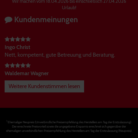
Wir machen vom 18.04.2026 bis einschließlich 27.04.2026
Urlaub!
Kundenmeinungen
Ingo Christ
Nett, kompetent, gute Betreuung und Beratung.
Waldemar Wagner
Weitere Kundenstimmen lesen
1
Ehemaliger Neupreis (Unverbindliche Preisempfehlung des Herstellers am Tag der Erstzulassung).
Der errechnete Preisvorteil sowie die angegebene Ersparnis errechnet sich gegenüber der
ehemaligen unverbindlichen Preisempfehlung des Herstellers am Tag der Erstzulassung (Neupreis).