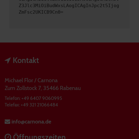
Z3Jlc3MiOiBudWxsLAogICAgInJpc2t5Ijog
ZmFsc2UKICB9Cn0=
Kontakt
Michael Flor / Carnona
Zum Zollstock 7, 35466 Rabenau
Telefon: +49 6407 9060995
Telefax: +49 321 21066484
info@carnona.de
Öffnungszeiten