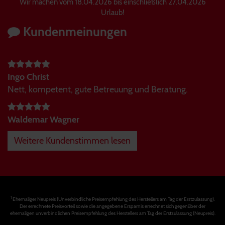
Wir machen vom 18.04.2026 bis einschließlich 27.04.2026
Urlaub!
Kundenmeinungen
Ingo Christ
Nett, kompetent, gute Betreuung und Beratung.
Waldemar Wagner
Weitere Kundenstimmen lesen
1
Ehemaliger Neupreis (Unverbindliche Preisempfehlung des Herstellers am Tag der Erstzulassung).
Der errechnete Preisvorteil sowie die angegebene Ersparnis errechnet sich gegenüber der
ehemaligen unverbindlichen Preisempfehlung des Herstellers am Tag der Erstzulassung (Neupreis).