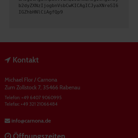
b2dyZXNzIjogbnVsbCwKICAgICJyaXNreSI6
IGZhbHNlCiAgfQp9
Kontakt
Michael Flor / Carnona
Zum Zollstock 7, 35466 Rabenau
Telefon: +49 6407 9060995
Telefax: +49 321 21066484
info@carnona.de
Öffnungszeiten