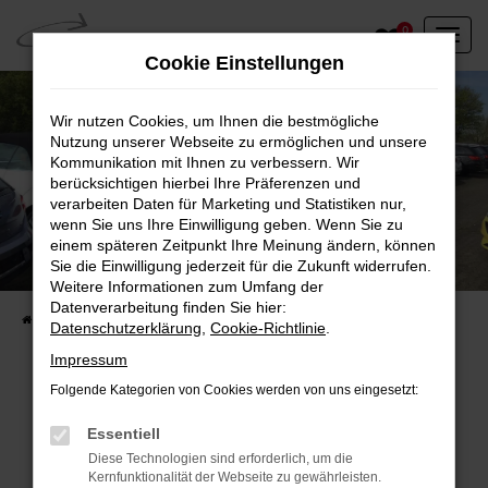
Zum
0
Hauptinhalt
Cookie Einstellungen
springen
Wir nutzen Cookies, um Ihnen die bestmögliche
Nutzung unserer Webseite zu ermöglichen und unsere
Kommunikation mit Ihnen zu verbessern. Wir
berücksichtigen hierbei Ihre Präferenzen und
verarbeiten Daten für Marketing und Statistiken nur,
wenn Sie uns Ihre Einwilligung geben. Wenn Sie zu
einem späteren Zeitpunkt Ihre Meinung ändern, können
Unser Fahrzeugbestand vor Ort
Sie die Einwilligung jederzeit für die Zukunft widerrufen.
Entdecken Sie unsere sofort verfügbaren
Weitere Informationen zum Umfang der
Datenverarbeitung finden Sie hier:
Startseite
Fahrzeugangebote
Fahrzeuge vor Ort
Datenschutzerklärung
,
Cookie-Richtlinie
.
Impressum
Folgende Kategorien von Cookies werden von uns eingesetzt:
Fehler: Network Error
Essentiell
Diese Technologien sind erforderlich, um die
Beim Laden ist ein Fehler aufgetreten.
Kernfunktionalität der Webseite zu gewährleisten.
Hier sind ein paar Tipps, die dir helfen können: