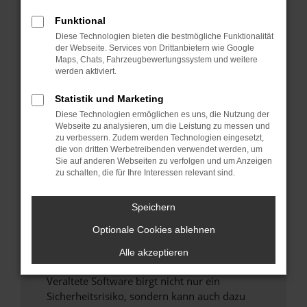
Funktional
Überprüfe deine Firewall und deine
Diese Technologien bieten die bestmögliche Funktionalität
Internetverbindung.
der Webseite. Services von Drittanbietern wie Google
Laden andere Webseiten, zum Beispiel deine
Maps, Chats, Fahrzeugbewertungssystem und weitere
Suchmaschine?
werden aktiviert.
Prüfe deine Browsererweiterungen.
Statistik und Marketing
Manche Erweiterungen, wie Werbeblocker,
Diese Technologien ermöglichen es uns, die Nutzung der
können das Laden bestimmter Seiten
Webseite zu analysieren, um die Leistung zu messen und
verhindern. Funktioniert die Seite in einem
zu verbessern. Zudem werden Technologien eingesetzt,
anderen Browser oder in einem privaten
die von dritten Werbetreibenden verwendet werden, um
Sie auf anderen Webseiten zu verfolgen und um Anzeigen
Fenster?
zu schalten, die für Ihre Interessen relevant sind.
Starte dein Gerät neu.
Das kann manchmal helfen, vorübergehende
Speichern
Probleme zu beheben.
Optionale Cookies ablehnen
Stelle sicher, dass dein Browser und dein
Betriebssystem auf dem neuesten Stand
Alle akzeptieren
sind.
Veraltete Software birgt nicht nur ein
Sicherheitsrisiko, sondern kann auch dazu