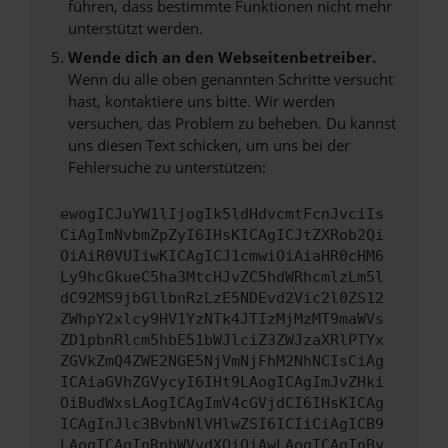
führen, dass bestimmte Funktionen nicht mehr
unterstützt werden.
Wende dich an den Webseitenbetreiber.
Wenn du alle oben genannten Schritte versucht
hast, kontaktiere uns bitte. Wir werden
versuchen, das Problem zu beheben. Du kannst
uns diesen Text schicken, um uns bei der
Fehlersuche zu unterstützen:
ewogICJuYW1lIjogIk5ldHdvcmtFcnJvciIs
CiAgImNvbmZpZyI6IHsKICAgICJtZXRob2Qi
OiAiR0VUIiwKICAgICJ1cmwiOiAiaHR0cHM6
Ly9hcGkueC5ha3MtcHJvZC5hdWRhcmlzLm5l
dC92MS9jbGllbnRzLzE5NDEvd2Vic2l0ZS12
ZWhpY2xlcy9HV1YzNTk4JTIzMjMzMT9maWVs
ZD1pbnRlcm5hbE51bWJlciZ3ZWJzaXRlPTYx
ZGVkZmQ4ZWE2NGE5NjVmNjFhM2NhNCIsCiAg
ICAiaGVhZGVycyI6IHt9LAogICAgImJvZHki
OiBudWxsLAogICAgImV4cGVjdCI6IHsKICAg
ICAgInJlc3BvbnNlVHlwZSI6ICIiCiAgICB9
LAogICAgInRpbWVvdXQiOiAwLAogICAgInBy